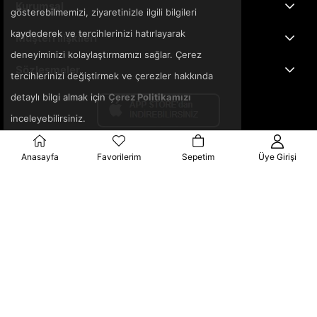
Kurumsal
gösterebilmemizi, ziyaretinizle ilgili bilgileri
kaydederek ve tercihlerinizi hatırlayarak
Müşteri İlişkileri
deneyiminizi kolaylaştırmamızı sağlar. Çerez
Sözleşmeler
tercihlerinizi değiştirmek ve çerezler hakkında
detaylı bilgi almak için
Çerez Politikamızı
inceleyebilirsiniz.
Anasayfa
Favorilerim
Sepetim
Üye Girişi
© 2025 3ka.com.tr - Tüm Hakları Saklıdır.