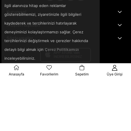
ilgili alanınıza hitap eden reklamlar
Kurumsal
gösterebilmemizi, ziyaretinizle ilgili bilgileri
kaydederek ve tercihlerinizi hatırlayarak
Müşteri İlişkileri
deneyiminizi kolaylaştırmamızı sağlar. Çerez
Sözleşmeler
tercihlerinizi değiştirmek ve çerezler hakkında
detaylı bilgi almak için
Çerez Politikamızı
inceleyebilirsiniz.
Anasayfa
Favorilerim
Sepetim
Üye Girişi
© 2025 3ka.com.tr - Tüm Hakları Saklıdır.