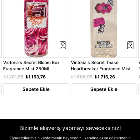
Victoria's Secret Bloom Box
Victoria's Secret Tease
Fragrance Mist 250ML
Heartbreaker Fragrance Mist
250ML
₺1.281,95
₺1.153,76
₺1.906,95
₺1.716,26
Sepete Ekle
Sepete Ekle
Bizimle alışveriş yapmayı seveceksiniz!
Ziyaretçilerimizin keşfetmenin heyecanını, kendine özen göstermenin