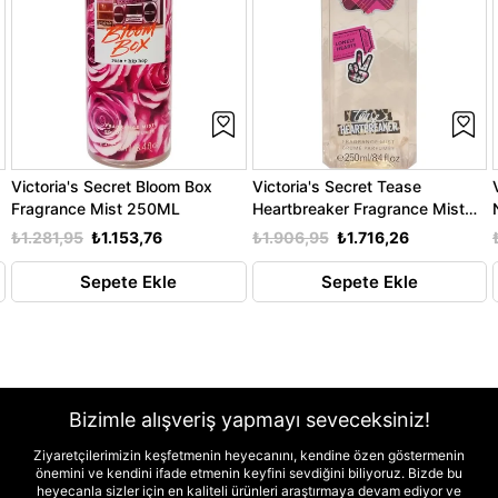
Victoria's Secret Bloom Box
Victoria's Secret Tease
Fragrance Mist 250ML
Heartbreaker Fragrance Mist
250ML
₺1.281,95
₺1.153,76
₺1.906,95
₺1.716,26
Sepete Ekle
Sepete Ekle
Bizimle alışveriş yapmayı seveceksiniz!
Ziyaretçilerimizin keşfetmenin heyecanını, kendine özen göstermenin
önemini ve kendini ifade etmenin keyfini sevdiğini biliyoruz. Bizde bu
heyecanla sizler için en kaliteli ürünleri araştırmaya devam ediyor ve