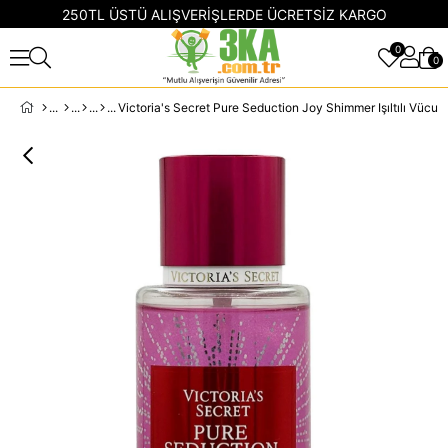
250TL ÜSTÜ ALIŞVERİŞLERDE ÜCRETSİZ KARGO
0
0