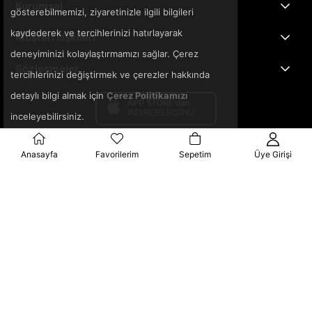
Kurumsal
gösterebilmemizi, ziyaretinizle ilgili bilgileri
kaydederek ve tercihlerinizi hatırlayarak
Müşteri İlişkileri
deneyiminizi kolaylaştırmamızı sağlar. Çerez
Sözleşmeler
tercihlerinizi değiştirmek ve çerezler hakkında
detaylı bilgi almak için
Çerez Politikamızı
inceleyebilirsiniz.
Anasayfa
Favorilerim
Sepetim
Üye Girişi
© 2025 3ka.com.tr - Tüm Hakları Saklıdır.