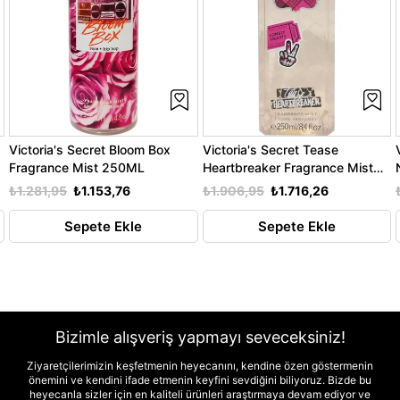
Victoria's Secret Bloom Box
Victoria's Secret Tease
Fragrance Mist 250ML
Heartbreaker Fragrance Mist
250ML
₺1.281,95
₺1.153,76
₺1.906,95
₺1.716,26
Sepete Ekle
Sepete Ekle
Bizimle alışveriş yapmayı seveceksiniz!
Ziyaretçilerimizin keşfetmenin heyecanını, kendine özen göstermenin
önemini ve kendini ifade etmenin keyfini sevdiğini biliyoruz. Bizde bu
heyecanla sizler için en kaliteli ürünleri araştırmaya devam ediyor ve