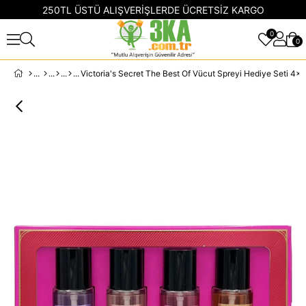
250TL ÜSTÜ ALIŞVERİŞLERDE ÜCRETSİZ KARGO
0
0