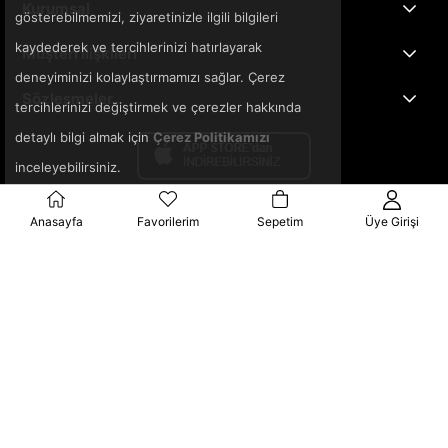
Kurumsal
gösterebilmemizi, ziyaretinizle ilgili bilgileri
kaydederek ve tercihlerinizi hatırlayarak
Müşteri İlişkileri
deneyiminizi kolaylaştırmamızı sağlar. Çerez
Sözleşmeler
tercihlerinizi değiştirmek ve çerezler hakkında
detaylı bilgi almak için
Çerez Politikamızı
inceleyebilirsiniz.
Anasayfa
Favorilerim
Sepetim
Üye Girişi
© 2025 3ka.com.tr - Tüm Hakları Saklıdır.