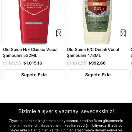
Old Spice H/E Classic Vücut
Old Spice F/C Denali Vücut
Şampuanı 532ML
Şampuanı 473ML
₺1.127,95
₺1.015,16
₺1.102,95
₺992,66
Sepete Ekle
Sepete Ekle
Bizimle alışveriş yapmayı seveceksiniz!
Ziyaretçilerimizin keşfetmenin heyecanını, kendine özen göstermenin
önemini ve kendini ifade etmenin keyfini sevdiğini biliyoruz. Bizde bu
heyecanla sizler için en kaliteli ürünleri araştırmaya devam ediyor ve