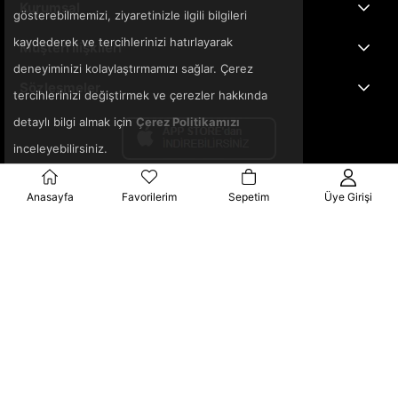
Kurumsal
gösterebilmemizi, ziyaretinizle ilgili bilgileri
kaydederek ve tercihlerinizi hatırlayarak
Müşteri İlişkileri
deneyiminizi kolaylaştırmamızı sağlar. Çerez
Sözleşmeler
tercihlerinizi değiştirmek ve çerezler hakkında
detaylı bilgi almak için
Çerez Politikamızı
inceleyebilirsiniz.
Anasayfa
Favorilerim
Sepetim
Üye Girişi
© 2025 3ka.com.tr - Tüm Hakları Saklıdır.