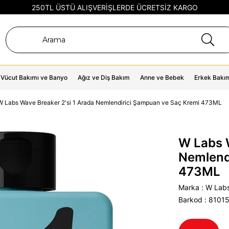
250TL ÜSTÜ ALIŞVERİŞLERDE ÜCRETSİZ KARGO
Vücut Bakımı ve Banyo
Ağız ve Diş Bakım
Anne ve Bebek
Erkek Bakı
W Labs Wave Breaker 2'si 1 Arada Nemlendirici Şampuan ve Saç Kremi 473ML
W Labs W
Nemlend
473ML
Marka
:
W Lab
Barkod
:
8101