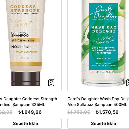
's Daughter Goddess Strength
Carol’s Daughter Wash Day Deli
endirici Şampuan 325ML
Aloe Sülfatsız Şampuan 500ML
32,95
₺1.649,66
₺1.753,95
₺1.578,56
Sepete Ekle
Sepete Ekle