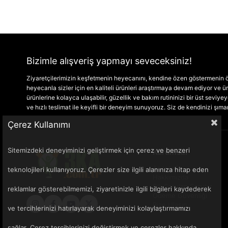
Bizimle alışveriş yapmayı seveceksiniz!
Ziyaretçilerimizin keşfetmenin heyecanını, kendine özen göstermenin ön
heyecanla sizler için en kaliteli ürünleri araştırmaya devam ediyor ve
ürünlerine kolayca ulaşabilir, güzellik ve bakım rutininizi bir üst seviyeye 
ve hızlı teslimat ile keyifli bir deneyim sunuyoruz. Siz de kendinizi şım
Çerez Kullanımı
Sitemizdeki deneyiminizi geliştirmek için çerez ve benzeri
Kurumsal
Anasayfa
teknolojileri kullanıyoruz. Çerezler size ilgili alanınıza hitap eden
Hakkımızda
Sık Sorulan Sorular
reklamlar gösterebilmemizi, ziyaretinizle ilgili bilgileri kaydederek
Ödeme Güvenliği
Bize Ulaşın
ve tercihlerinizi hatırlayarak deneyiminizi kolaylaştırmamızı
sağlar. Çerez tercihlerinizi değiştirmek ve çerezler hakkında