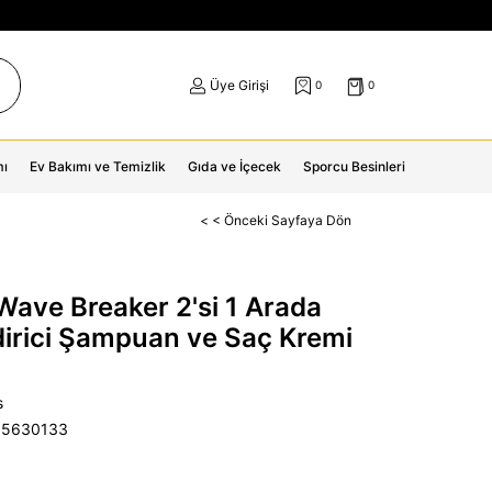
Üye Girişi
0
0
mı
Ev Bakımı ve Temizlik
Gıda ve İçecek
Sporcu Besinleri
< < Önceki Sayfaya Dön
ave Breaker 2'si 1 Arada
irici Şampuan ve Saç Kremi
s
55630133