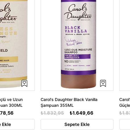
üçlü ve Uzun
Carol's Daughter Black Vanilla
Carol
mpuan 300ML
Şampuan 355ML
Güçl
578,56
₺1.832,95
₺1.649,66
₺1.8
 Ekle
Sepete Ekle