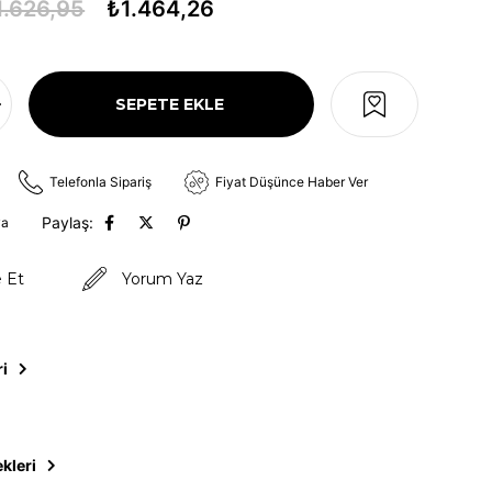
1.626,95
₺1.464,26
Telefonla Sipariş
Fiyat Düşünce Haber Ver
Paylaş:
va
e Et
Yorum Yaz
ri
kleri