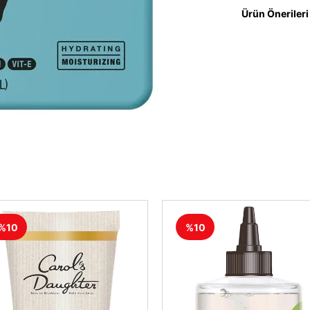
Ürün Önerileri
%10
%10