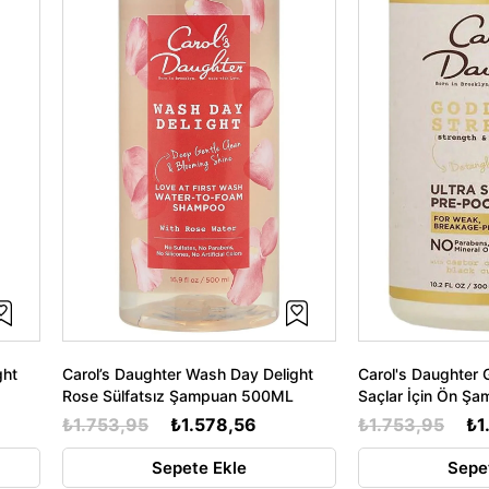
ght
Carol’s Daughter Wash Day Delight
Carol's Daughter 
Rose Sülfatsız Şampuan 500ML
Saçlar İçin Ön Ş
₺1.753,95
₺1.578,56
₺1.753,95
₺1
Sepete Ekle
Sepe