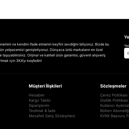
Ye
emini ve kendini ifade etmenin keyfini sevdiğini biliyoruz. Bizde bu
Yen
 ürün yelpazemizi genişletiyoruz. Dünyaca ünlü markaların en özel
taşıyabilirsiniz. Orijinal ve kaliteli ürün garantisi, güvenli alışveriş
artmak için 3KA’yı keşfedin!
Müşteri İlişkileri
Sözleşmeler
Hesabım
Çerez Politikası
Kargo Takibi
Gizlilik Politikası
Siparişlerim
Kullanıcı Aydınl
Teslimat & İade
Bülten Aboneliğ
Mesafeli Satış Sözleşmesi
KVKK Başvuru 