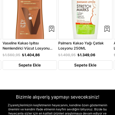
Vaseline Kakao Işıltısı
Palmers Kakao Yağı Çatlak
Nemlendirici Vücut Losyonu
Losyonu 250ML
600ML
₺1.560,95
₺1.404,86
₺1.498,95
₺1.349,06
Sepete Ekle
Sepete Ekle
Bizimle alışveriş yapmayı seveceksiniz!
Ziyaretçilerimizin keşfetmenin heyecanını, kendine özen göstermenin
önemini ve kendini ifade etmenin keyfini sevdiğini biliyoruz. Bizde bu
heyecanla sizler için en kaliteli ürünleri araştırmaya devam ediyor ve