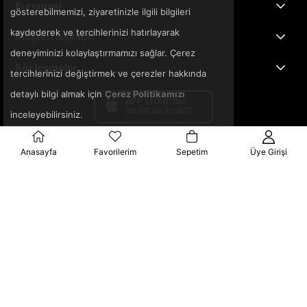
Kurumsal
gösterebilmemizi, ziyaretinizle ilgili bilgileri
kaydederek ve tercihlerinizi hatırlayarak
Müşteri İlişkileri
deneyiminizi kolaylaştırmamızı sağlar. Çerez
Sözleşmeler
tercihlerinizi değiştirmek ve çerezler hakkında
detaylı bilgi almak için
Çerez Politikamızı
inceleyebilirsiniz.
Anasayfa
Favorilerim
Sepetim
Üye Girişi
© 2025 3ka.com.tr - Tüm Hakları Saklıdır.