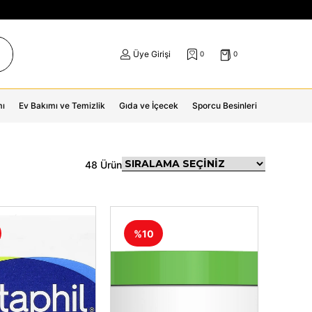
Üye Girişi
0
0
mı
Ev Bakımı ve Temizlik
Gıda ve İçecek
Sporcu Besinleri
48 Ürün
%10