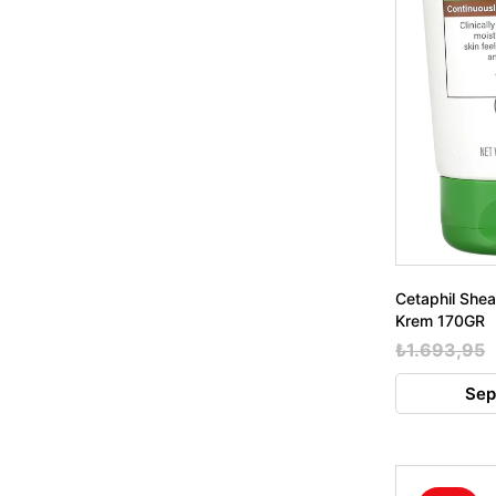
Cetaphil Shea
Krem 170GR
₺1.693,95
Sep