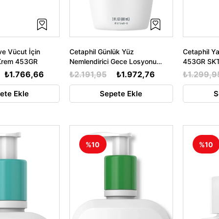
ve Vücut İçin
Cetaphil Günlük Yüz
Cetaphil Ya
 Krem 453GR
Nemlendirici Gece Losyonu
453GR SKT
88ML
₺1.766,66
₺2.191,95
₺1.972,76
₺1.299,9
ete Ekle
Sepete Ekle
S
%10
%10