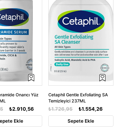
eramide Onarıcı Yüz
Cetaphil Gentle Exfoliating SA
0ML
Temizleyici 237ML
95
₺2.910,56
₺1.726,95
₺1.554,26
epete Ekle
Sepete Ekle