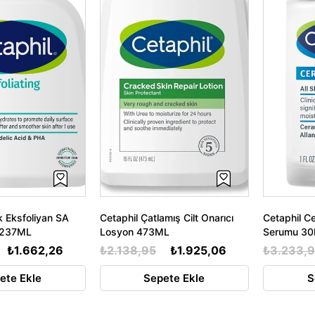
k Eksfoliyan SA
Cetaphil Çatlamış Cilt Onarıcı
Cetaphil C
 237ML
Losyon 473ML
Serumu 3
₺1.662,26
₺2.138,95
₺1.925,06
₺3.233,
ete Ekle
Sepete Ekle
S