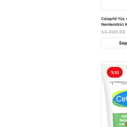
Cetaphil Yüz 
Nemlendirici
₺3.000,95
Sep
%10