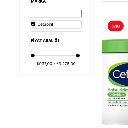
MARKA
Göz Serumları
Göz Çevresi Bakımı
Yüz Serumları
Cetaphil
%10
FIYAT ARALIĞI
₺937,00 - ₺3.276,00