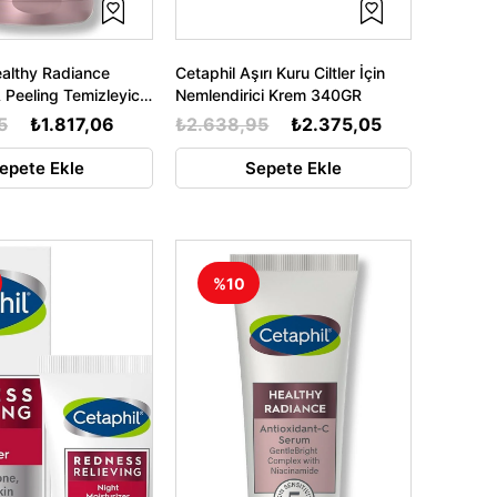
ealthy Radiance
Cetaphil Aşırı Kuru Ciltler İçin
 Peeling Temizleyici
Nemlendirici Krem 340GR
5
₺1.817,06
₺2.638,95
₺2.375,05
epete Ekle
Sepete Ekle
%10