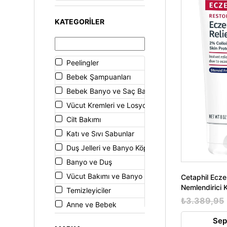
KATEGORILER
Peelingler
Bebek Şampuanları
Bebek Banyo ve Saç Bakımı
Vücut Kremleri ve Losyonları
Cilt Bakımı
Katı ve Sıvı Sabunlar
Duş Jelleri ve Banyo Köpükleri
Banyo ve Duş
Vücut Bakımı ve Banyo
Cetaphil Ecz
Nemlendirici
Temizleyiciler
₺3.389,95
Anne ve Bebek
Temizleme ve Arındırma
Sep