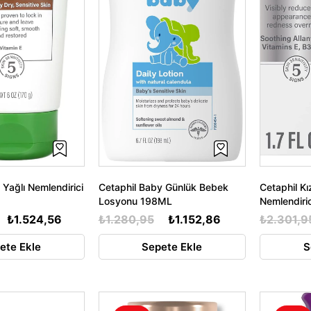
 Yağlı Nemlendirici
Cetaphil Baby Günlük Bebek
Cetaphil Kı
Losyonu 198ML
Nemlendiri
₺1.524,56
₺1.280,95
₺1.152,86
₺2.301,9
ete Ekle
Sepete Ekle
S