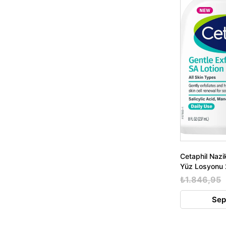
Cetaphil Nazi
Yüz Losyonu
₺1.846,95
Sep