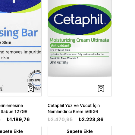
erinlemesine
Cetaphil Yüz ve Vücut İçin
i Sabun 127GR
Nemlendirici Krem 566GR
5
₺1.189,76
₺2.470,95
₺2.223,86
epete Ekle
Sepete Ekle