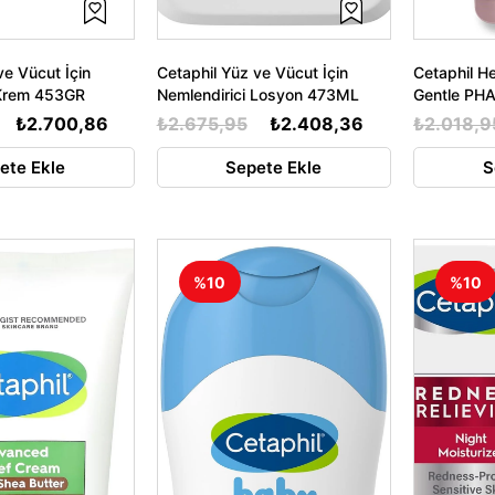
ve Vücut İçin
Cetaphil Yüz ve Vücut İçin
Cetaphil H
 Krem 453GR
Nemlendirici Losyon 473ML
Gentle PHA
124ML
₺2.700,86
₺2.675,95
₺2.408,36
₺2.018,9
ete Ekle
Sepete Ekle
S
%10
%10