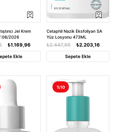
tıştırıcı Jel Krem
Cetaphil Nazik Eksfoliyan SA
:08/2026
Yüz Losyonu 473ML
5
₺1.169,96
₺2.447,95
₺2.203,16
epete Ekle
Sepete Ekle
%10