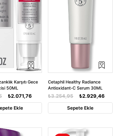
zarıklık Karşıtı Gece
Cetaphil Healthy Radiance
cisi 50ML
Antioxidant-C Serum 30ML
5
₺2.071,76
₺3.254,95
₺2.929,46
epete Ekle
Sepete Ekle