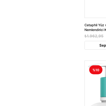
Cetaphil Yüz 
Nemlendirici
₺1.962,95
Sep
%10