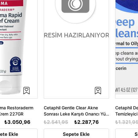
ema Restoraderm
Cetaphil Gentle Clear Akne
Cetaphil D
 Krem 227GR
Sonrası Leke Karşıtı Onarıcı Yüz
Temizleyic
Serumu 30ML
₺3.050,96
₺2.541,95
₺2.287,76
₺1.321,9
ete Ekle
Sepete Ekle
S