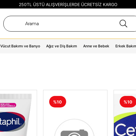
250TL ÜSTÜ ALIŞVERİŞLERDE ÜCRETSİZ KARGO
Vücut Bakımı ve Banyo
Ağız ve Diş Bakım
Anne ve Bebek
Erkek Bakı
%10
%10