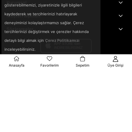
Kurumsal
gösterebilmemizi, ziyaretinizle ilgili bilgileri
kaydederek ve tercihlerinizi hatırlayarak
Müşteri İlişkileri
deneyiminizi kolaylaştırmamızı sağlar. Çerez
Sözleşmeler
tercihlerinizi değiştirmek ve çerezler hakkında
detaylı bilgi almak için
Çerez Politikamızı
inceleyebilirsiniz.
Anasayfa
Favorilerim
Sepetim
Üye Girişi
© 2025 3ka.com.tr - Tüm Hakları Saklıdır.