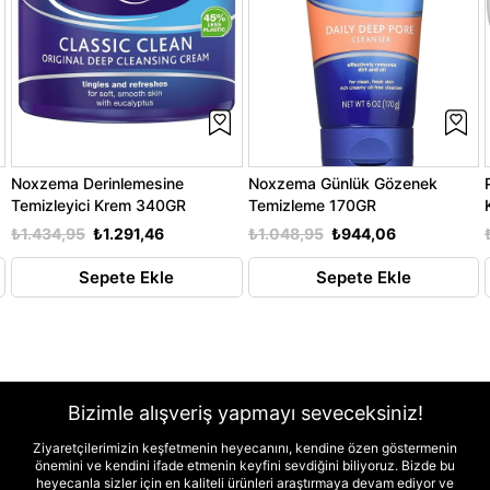
Noxzema Derinlemesine
Noxzema Günlük Gözenek
Temizleyici Krem 340GR
Temizleme 170GR
₺1.434,95
₺1.291,46
₺1.048,95
₺944,06
Sepete Ekle
Sepete Ekle
Bizimle alışveriş yapmayı seveceksiniz!
Ziyaretçilerimizin keşfetmenin heyecanını, kendine özen göstermenin
önemini ve kendini ifade etmenin keyfini sevdiğini biliyoruz. Bizde bu
heyecanla sizler için en kaliteli ürünleri araştırmaya devam ediyor ve