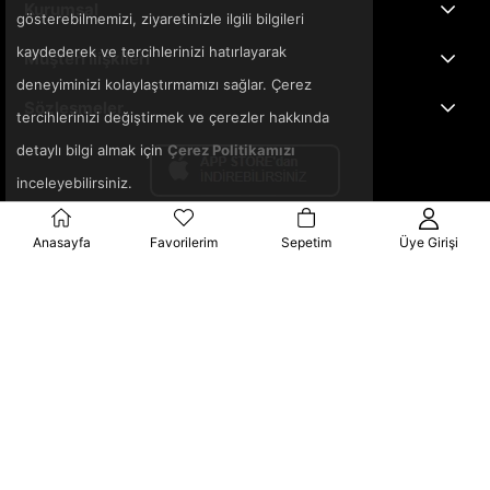
Kurumsal
gösterebilmemizi, ziyaretinizle ilgili bilgileri
kaydederek ve tercihlerinizi hatırlayarak
Müşteri İlişkileri
deneyiminizi kolaylaştırmamızı sağlar. Çerez
Sözleşmeler
tercihlerinizi değiştirmek ve çerezler hakkında
detaylı bilgi almak için
Çerez Politikamızı
inceleyebilirsiniz.
Anasayfa
Favorilerim
Sepetim
Üye Girişi
© 2025 3ka.com.tr - Tüm Hakları Saklıdır.