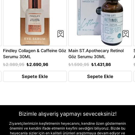
a
Findley Collagen & Caffeine Göz
Main ST.Apothecary Retinol
Serumu 30ML
Göz Serumu 30ML
₺2.989,95
₺2.690,96
₺1.590,95
₺1.431,86
Sepete Ekle
Sepete Ekle
Bizimle alışveriş yapmayı seveceksiniz!
Ziyaretçilerimizin keşfetmenin heyecanını, kendine özen göstermenin
önemini ve kendini ifade etmenin keyfini sevdiğini biliyoruz. Bizde bu
heyecanla sizler için en kaliteli ürünleri araştırmaya devam ediyor ve