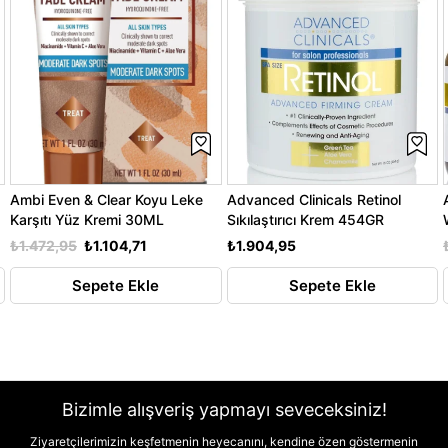
Ambi Even & Clear Koyu Leke
Advanced Clinicals Retinol
Karşıtı Yüz Kremi 30ML
Sıkılaştırıcı Krem 454GR
₺1.472,95
₺1.104,71
₺1.904,95
Sepete Ekle
Sepete Ekle
Bizimle alışveriş yapmayı seveceksiniz!
Ziyaretçilerimizin keşfetmenin heyecanını, kendine özen göstermenin