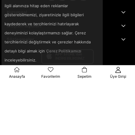
ilgili alanınıza hitap eden reklamlar
Kurumsal
gösterebilmemizi, ziyaretinizle ilgili bilgileri
kaydederek ve tercihlerinizi hatırlayarak
Müşteri İlişkileri
deneyiminizi kolaylaştırmamızı sağlar. Çerez
Sözleşmeler
tercihlerinizi değiştirmek ve çerezler hakkında
detaylı bilgi almak için
Çerez Politikamızı
inceleyebilirsiniz.
Anasayfa
Favorilerim
Sepetim
Üye Girişi
© 2025 3ka.com.tr - Tüm Hakları Saklıdır.