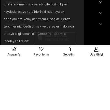
Kurumsal
gösterebilmemizi, ziyaretinizle ilgili bilgileri
kaydederek ve tercihlerinizi hatırlayarak
Müşteri İlişkileri
deneyiminizi kolaylaştırmamızı sağlar. Çerez
Sözleşmeler
tercihlerinizi değiştirmek ve çerezler hakkında
detaylı bilgi almak için
Çerez Politikamızı
inceleyebilirsiniz.
Anasayfa
Favorilerim
Sepetim
Üye Girişi
© 2025 3ka.com.tr - Tüm Hakları Saklıdır.